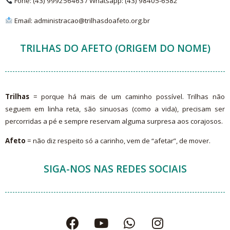
Fone: (43) 999256463 /
Whatsapp
: (43)
98405-6582
Email: administracao@trilhasdoafeto.org.br
TRILHAS DO AFETO (ORIGEM DO NOME)
Trilhas
= porque há mais de um caminho possível. Trilhas não
seguem em linha reta, são sinuosas (como a vida), precisam ser
percorridas a pé e sempre reservam alguma surpresa aos corajosos.
Afeto
= não diz respeito só a carinho, vem de “afetar”, de mover.
SIGA-NOS NAS REDES SOCIAIS