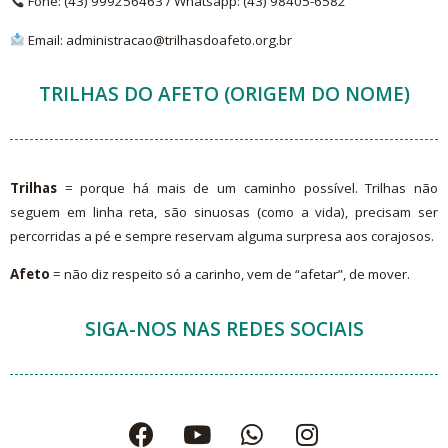
Fone: (43) 999256463 /
Whatsapp
: (43)
98405-6582
Email: administracao@trilhasdoafeto.org.br
TRILHAS DO AFETO (ORIGEM DO NOME)
Trilhas
= porque há mais de um caminho possível. Trilhas não
seguem em linha reta, são sinuosas (como a vida), precisam ser
percorridas a pé e sempre reservam alguma surpresa aos corajosos.
Afeto
= não diz respeito só a carinho, vem de “afetar”, de mover.
SIGA-NOS NAS REDES SOCIAIS